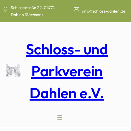
Zum
Schlossstraße 22, 04774
Inhalt
info@schloss-dahlen.de
Dahlen (Sachsen)
springen
Schloss- und
Parkverein
Dahlen e.V.