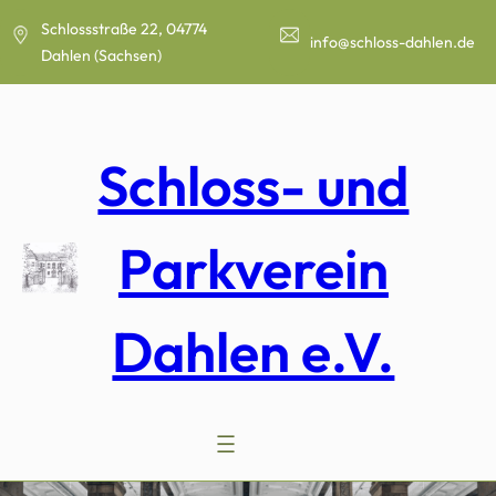
Zum
Schlossstraße 22, 04774
Inhalt
info@schloss-dahlen.de
Dahlen (Sachsen)
springen
Schloss- und
Parkverein
Dahlen e.V.