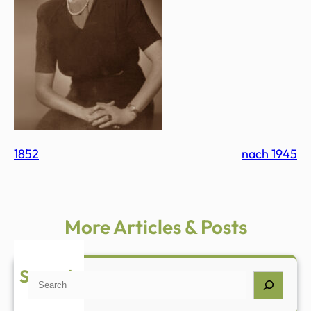
1852
nach 1945
More Articles & Posts
Search
S
e