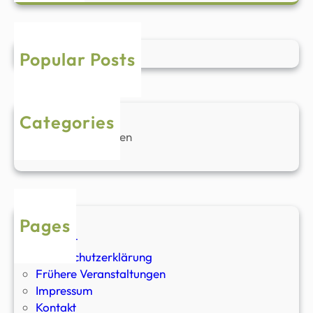
a
r
c
h
Popular Posts
Categories
Keine Kategorien
Pages
Anfahrt
Datenschutzerklärung
Frühere Veranstaltungen
Impressum
Kontakt