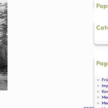
h
Pop
Cat
Ke
Pag
Anf
Dat
Frü
Im
Kon
Med
Med