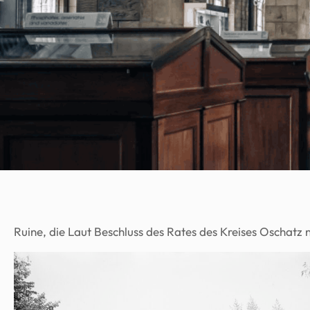
Ruine, die Laut Beschluss des Rates des Kreises Oschatz n