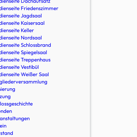
ienseite Dachaufsatz
ienseite Friedenszimmer
ienseite Jagdsaal
ienseite Kaisersaal
ienseite Keller
ienseite Nordsaal
ienseite Schlossbrand
ienseite Spiegelsaal
ienseite Treppenhaus
ienseite Vestibül
ienseite Weißer Saal
gliederversammlung
ierung
zung
lossgeschichte
enden
anstaltungen
ein
stand