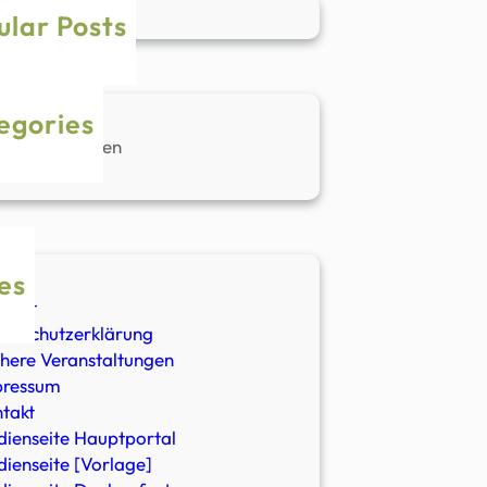
ular Posts
egories
ine Kategorien
es
ahrt
enschutzerklärung
here Veranstaltungen
pressum
takt
ienseite Hauptportal
ienseite [Vorlage]