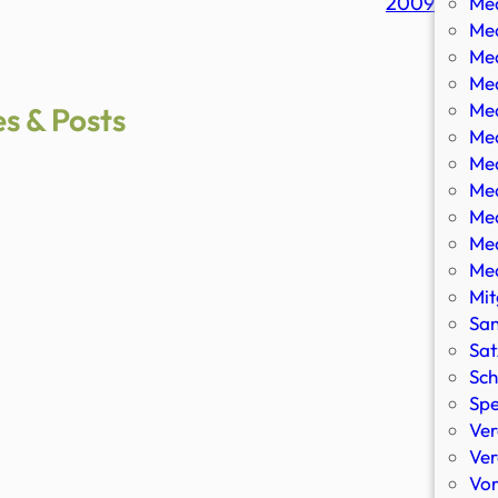
2009
Med
Med
Med
Med
Med
es & Posts
Med
Med
Med
Med
Med
Med
Mit
San
Sat
Sch
Sp
Ver
Ver
Vor