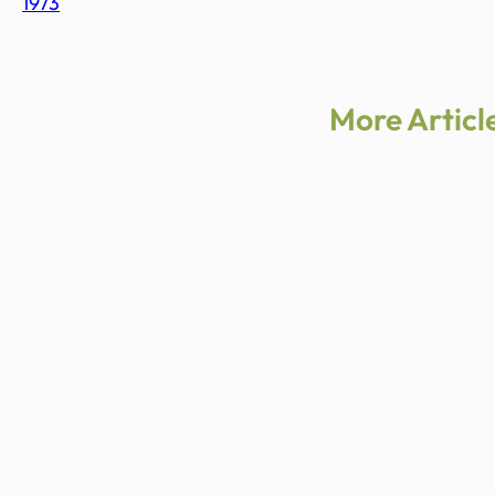
1973
More Articl