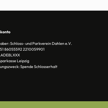
konto
haber:
Schloss- und Parkverein Dahlen e.V
.
51 86055592 2210059901
ADE8LXXX
Sparkasse Leipzig
ungszweck:
Spende Schlosserhalt