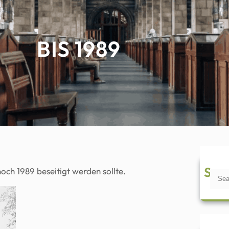
BIS 1989
Sea
och 1989 beseitigt werden sollte.
S
e
a
r
c