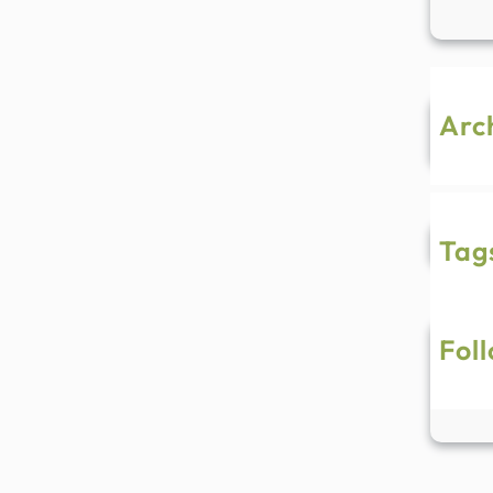
Arc
Ke
Tag
Fol