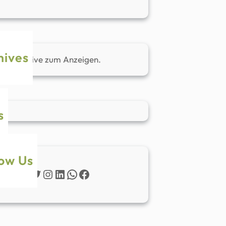
hives
ine Archive zum Anzeigen.
s
low Us
Twitter
Instagram
LinkedIn
WhatsApp
Facebook